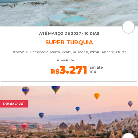
ATÉ MARÇO DE 2027 - 10 DIAS
SUPER TURQUIA
Istambul, Capadócia, Pamukkale, Kusadasi, Izmir, Ancara, Bursa
A PARTIR DE
3.271
Em até
R$
10X
PROMO 2X1