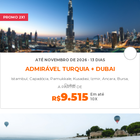
PROMO 2X1
ATÉ NOVEMBRO DE 2026 - 13 DIAS
ADMIRÁVEL TURQUIA + DUBAI
Istambul, Capadócia, Pamukkale, Kusadasi, Izmir, Ancara, Bursa,
Dubai
A PARTIR DE
9.515
Em até
R$
10X