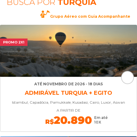
BUSCA POR
TURQUIA
Grupo Aéreo com Guia Acompanhante
PROMO 2X1
ATÉ NOVEMBRO DE 2026 - 18 DIAS
ADMIRÁVEL TURQUIA + EGITO
Istambul, Capadócia, Pamukkale, Kusadasi, Cairo, Luxor, Aswan
A PARTIR DE
20.890
Em até
R$
10X