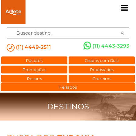
(11) 4443-3293
(11) 4449-2511
Pacotes
Grupos com Guia
Promoções
Rodoviários
Resorts
Cruzeiros
Feriados
DESTINOS