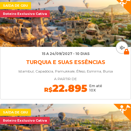
SAÍDA DE GRU
Roteiro Exclusivo Cativa
15 A 24/09/2027 - 10 DIAS
TURQUIA E SUAS ESSÊNCIAS
Istambul, Capadócia, Pamukkale, Éfeso, Esmirna, Bursa
A PARTIR DE
22.895
Em até
R$
10X
SAÍDA DE GRU
Roteiro Exclusivo Cativa