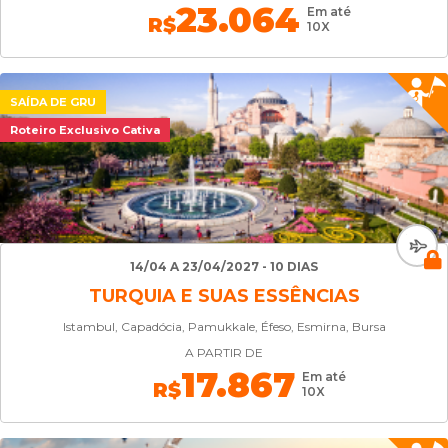
23.064
Em até
R$
10X
SAÍDA DE GRU
Roteiro Exclusivo Cativa
14/04 A 23/04/2027 - 10 DIAS
TURQUIA E SUAS ESSÊNCIAS
Istambul, Capadócia, Pamukkale, Éfeso, Esmirna, Bursa
A PARTIR DE
17.867
Em até
R$
10X