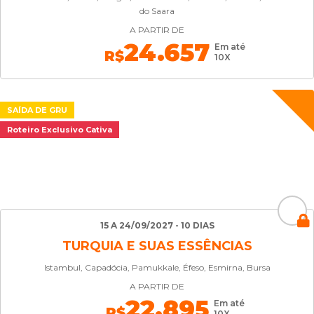
do Saara
A PARTIR DE
24.657
Em até
R$
10X
SAÍDA DE GRU
Roteiro Exclusivo Cativa
15 A 24/09/2027 - 10 DIAS
TURQUIA E SUAS ESSÊNCIAS
Istambul, Capadócia, Pamukkale, Éfeso, Esmirna, Bursa
A PARTIR DE
22.895
Em até
R$
10X