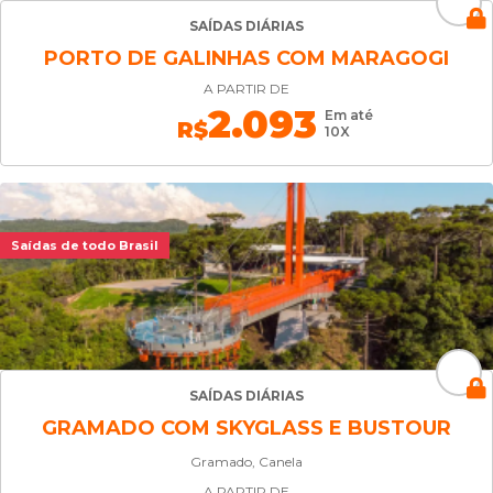
SAÍDAS DIÁRIAS
PORTO DE GALINHAS COM MARAGOGI
A PARTIR DE
2.093
Em até
R$
10X
Saídas de todo Brasil
SAÍDAS DIÁRIAS
GRAMADO COM SKYGLASS E BUSTOUR
Gramado, Canela
A PARTIR DE