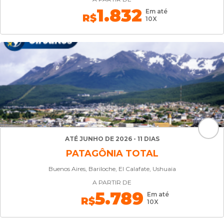
1.832
Em até
R$
10X
ATÉ JUNHO DE 2026 - 11 DIAS
PATAGÔNIA TOTAL
Buenos Aires, Bariloche, El Calafate, Ushuaia
A PARTIR DE
5.789
Em até
R$
10X