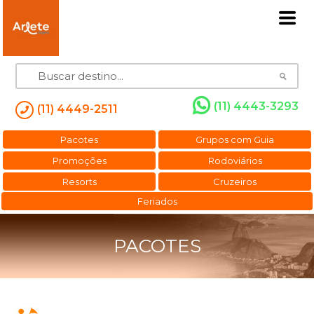
(11) 4443-3293
(11) 4449-2511
Pacotes
Grupos com Guia
Promoções
Rodoviários
Resorts
Cruzeiros
Feriados
PACOTES