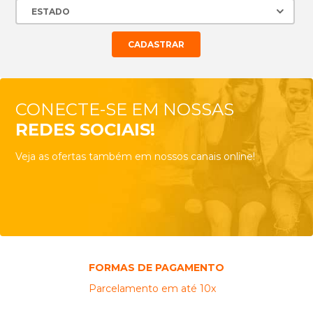
CONECTE-SE EM NOSSAS
REDES SOCIAIS!
Veja as ofertas também em nossos canais online!
FORMAS DE PAGAMENTO
Parcelamento em até 10x