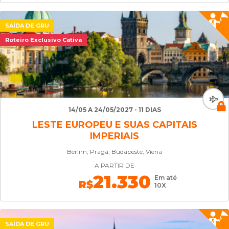
SAÍDA DE GRU
Roteiro Exclusivo Cativa
14/05 A 24/05/2027 - 11 DIAS
LESTE EUROPEU E SUAS CAPITAIS
IMPERIAIS
Berlim, Praga, Budapeste, Viena
A PARTIR DE
21.330
Em até
R$
10X
SAÍDA DE GRU