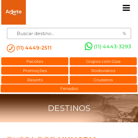
(11) 4443-3293
(11) 4449-2511
Pacotes
Grupos com Guia
Promoções
Rodoviários
Resorts
Cruzeiros
Feriados
DESTINOS