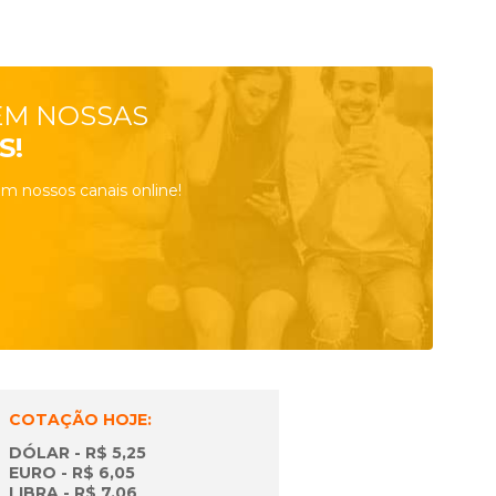
EM NOSSAS
S!
m nossos canais online!
COTAÇÃO HOJE:
DÓLAR - R$ 5,25
EURO - R$ 6,05
LIBRA - R$ 7,06