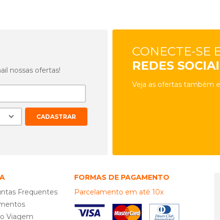
CONECTE-SE 
REDES SOCIAI
l nossas ofertas!
Veja as ofertas também e
A
FORMAS DE PAGAMENTO
ntas Frequentes
Parcelamento em até 10x
mentos
ro Viagem