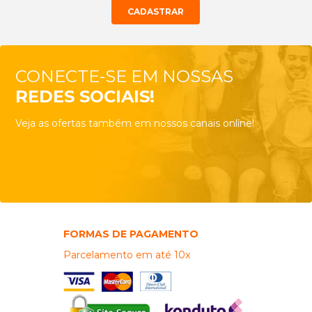
CONECTE-SE EM NOSSAS
REDES SOCIAIS!
Veja as ofertas também em nossos canais online!
FORMAS DE PAGAMENTO
Parcelamento em até 10x