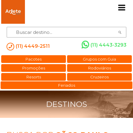
(11) 4443-3293
(11) 4449-2511
Pacotes
Grupos com Guia
Promoções
Rodoviários
Resorts
Cruzeiros
Feriados
DESTINOS