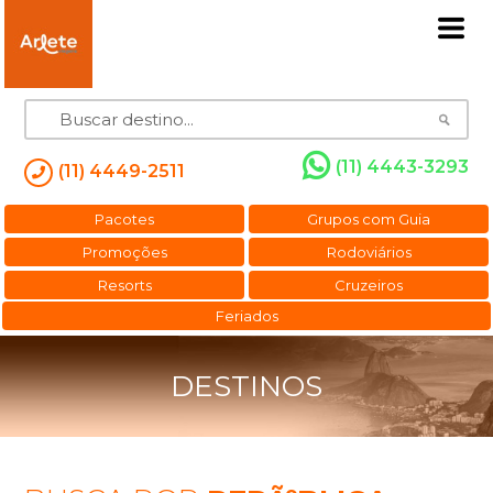
(11) 4443-3293
(11) 4449-2511
Pacotes
Grupos com Guia
Promoções
Rodoviários
Resorts
Cruzeiros
Feriados
DESTINOS