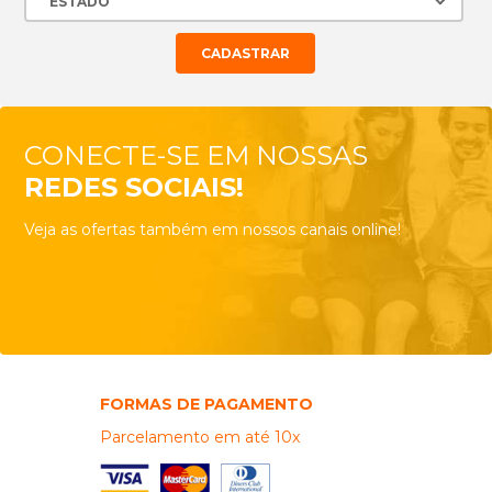
CONECTE-SE EM NOSSAS
REDES SOCIAIS!
Veja as ofertas também em nossos canais online!
FORMAS DE PAGAMENTO
Parcelamento em até 10x