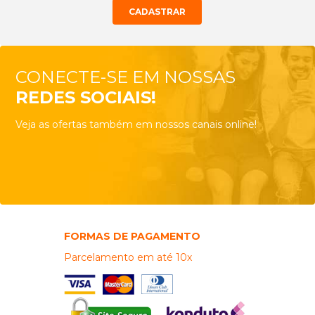
CONECTE-SE EM NOSSAS
REDES SOCIAIS!
Veja as ofertas também em nossos canais online!
FORMAS DE PAGAMENTO
Parcelamento em até 10x