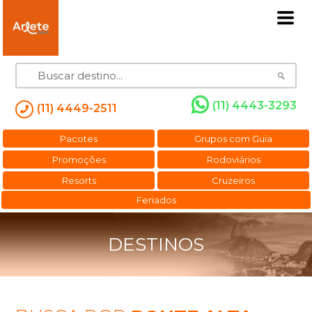
(11) 4443-3293
(11) 4449-2511
Pacotes
Grupos com Guia
Promoções
Rodoviários
Resorts
Cruzeiros
Feriados
DESTINOS