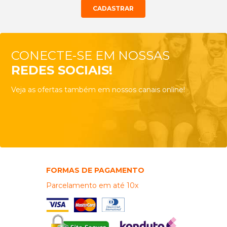
CONECTE-SE EM NOSSAS
REDES SOCIAIS!
Veja as ofertas também em nossos canais online!
FORMAS DE PAGAMENTO
Parcelamento em até 10x