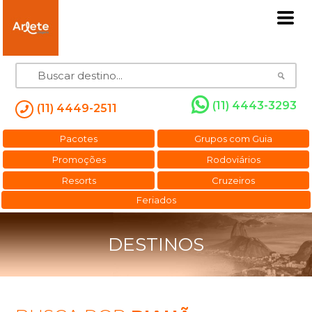
(11) 4443-3293
(11) 4449-2511
Pacotes
Grupos com Guia
Promoções
Rodoviários
Resorts
Cruzeiros
Feriados
DESTINOS