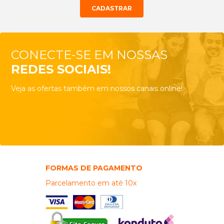
CONECTE-SE EM NOSSAS
REDES SOCIAIS!
Veja as ofertas também em nossos canais online!
FORMAS DE PAGAMENTO
Parcelamento em até 10x