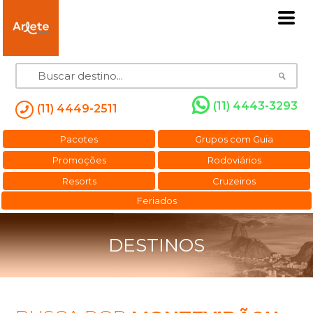
(11) 4443-3293
(11) 4449-2511
Pacotes
Grupos com Guia
Promoções
Rodoviários
Resorts
Cruzeiros
Feriados
DESTINOS