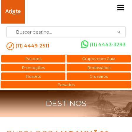
(11) 4443-3293
(11) 4449-2511
Pacotes
Grupos com Guia
Promoções
Rodoviários
Resorts
Cruzeiros
Feriados
DESTINOS