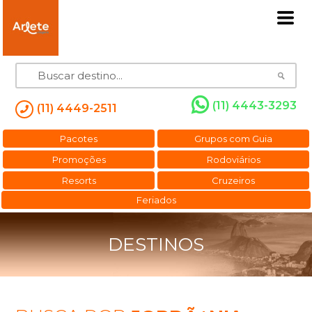
(11) 4443-3293
(11) 4449-2511
Pacotes
Grupos com Guia
Promoções
Rodoviários
Resorts
Cruzeiros
Feriados
DESTINOS