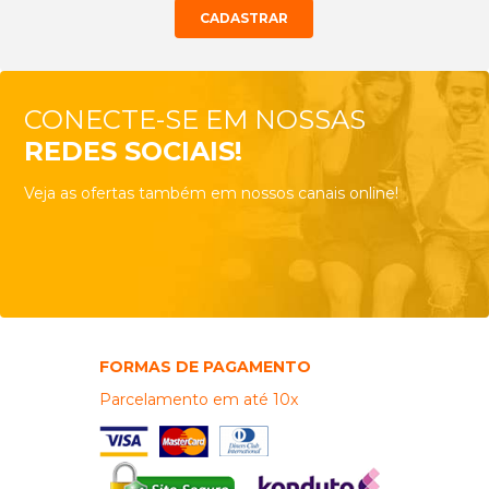
CONECTE-SE EM NOSSAS
REDES SOCIAIS!
Veja as ofertas também em nossos canais online!
FORMAS DE PAGAMENTO
Parcelamento em até 10x