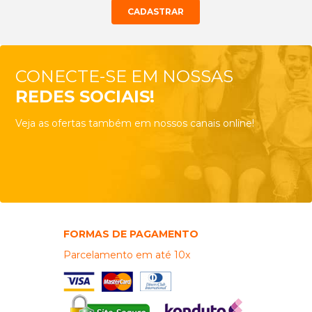
CONECTE-SE EM NOSSAS
REDES SOCIAIS!
Veja as ofertas também em nossos canais online!
FORMAS DE PAGAMENTO
Parcelamento em até 10x