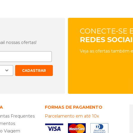
CONECTE-SE 
REDES SOCIAI
l nossas ofertas!
Veja as ofertas também e
A
FORMAS DE PAGAMENTO
ntas Frequentes
Parcelamento em até 10x
mentos
ro Viagem