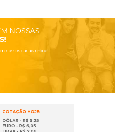
EM NOSSAS
S!
m nossos canais online!
COTAÇÃO HOJE:
DÓLAR - R$ 5,25
EURO - R$ 6,05
LIBRA - R$ 7,06