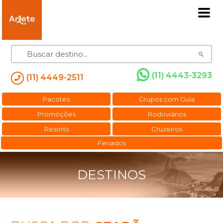
(11) 4443-3293
(11) 4449-2511
Pacotes
Grupos com Guia
Promoções
Rodoviários
Resorts
Cruzeiros
Feriados
DESTINOS