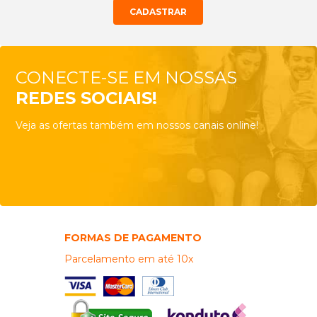
CONECTE-SE EM NOSSAS
REDES SOCIAIS!
Veja as ofertas também em nossos canais online!
FORMAS DE PAGAMENTO
Parcelamento em até 10x