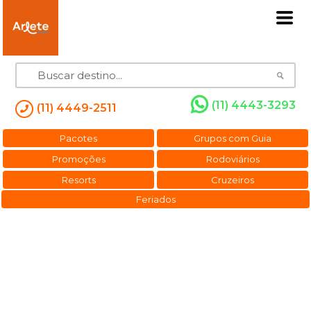
(11) 4443-3293
(11) 4449-2511
Pacotes
Grupos com Guia
Promoções
Rodoviários
Resorts
Cruzeiros
Feriados