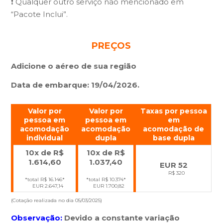
❗ Qualquer outro serviço não mencionado em
“Pacote Inclui”.
PREÇOS
Adicione o aéreo de sua região
Data de embarque: 19/04/2026.
Valor por
Valor por
Taxas por pessoa
pessoa em
pessoa em
em
acomodação
acomodação
acomodação de
individual
dupla
base dupla
10x de R$
10x de R$
1.614,60
1.037,40
EUR 52
R$ 320
*total R$ 16.146*
*total R$ 10.374*
EUR 2.647,14
EUR 1.700,82
(Cotação realizada no dia 05/03/2025)
Observação:
Devido a constante variação