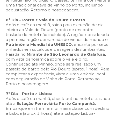
(entrada não incluída). O passeio termina com visita a
uma tradicional cave de Vinho do Porto, incluindo
degustação. Retorno e hospedagem.
6º Dia – Porto > Vale do Douro > Porto
Após o café da manhã, saída para excursão de dia
inteiro ao Vale do Douro (ponto de encontro –
traslado do hotel não incluído). A região, considerada
a primeira região demarcada de vinhos do mundo e
Patrimônio Mundial da UNESCO,
encanta por seus
vinhedos em socalcos e paisagens deslumbrantes.
Parada no
Mirante de São Leonardo de Galafura,
com vista panorâmica sobre o vale e o rio.
Continuação até Pinhão, onde será realizado um
passeio de barco pelo Rio Douro (aprox. 1 hora). Para
completar a experiência, visita a uma vinícola local
com degustação de Vinho do Porto. Retorno ao
Porto e hospedagem.
7º Dia – Porto > Lisboa
Após o café da manhã, check-out no hotel e traslado
até a
Estação Ferroviária Porto Campanhã.
Embarque em trem em primeira classe com destino
a Lisboa (aprox. 3 horas) até a Estação Lisboa-