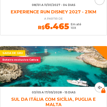
08/01 A 11/01/2027 - 04 DIAS
EXPERIENCE RUN DISNEY 2027 - 21KM
A PARTIR DE
6.465
Em até
R$
10X
SAIDA DE GRU
Roteiro exclusivo Cativa
03/05 A 17/05/2028 - 15 DIAS
SUL DA ITÁLIA COM SICÍLIA, PUGLIA E
MALTA