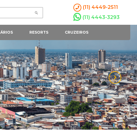
(11) 4449-2511
(11) 4443-3293
ÁRIOS
RESORTS
CRUZEIROS