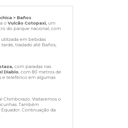
áchica > Baños
ra o
Vulcão Cotopaxi,
um
ro do parque nacional, com
 utilizada em bebidas
tarde, traslado até Baños,
staza,
com paradas nas
el Diablo
, com 80 metros de
os e teleférico em algumas
l Chimborazo. Visitaremos o
 vicunhas. Também
 do Equador. Continuação da