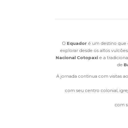
O
Equador
é um destino que 
explorar desde os altos vulcõ
Nacional Cotopaxi
e a tradicion
de
B
A jornada continua com visitas a
com seu centro colonial, ig
com s