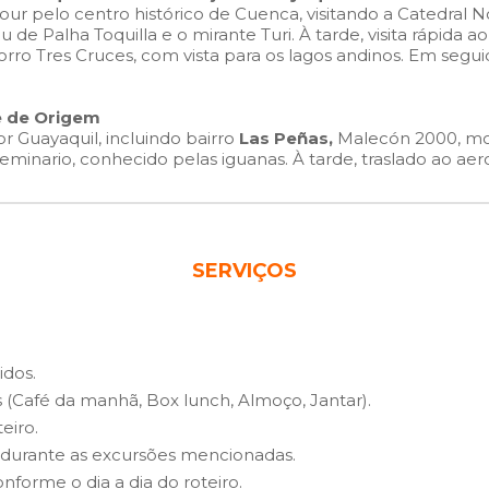
our pelo centro histórico de Cuenca, visitando a Catedral N
de Palha Toquilla e o mirante Turi. À tarde, visita rápida a
o Tres Cruces, com vista para os lagos andinos. Em seguid
de de Origem
r Guayaquil, incluindo bairro
Las Peñas,
Malecón 2000, m
eminario, conhecido pelas iguanas. À tarde, traslado ao a
SERVIÇOS
idos.
os (Café da manhã, Box lunch, Almoço, Jantar).
eiro.
l) durante as excursões mencionadas.
onforme o dia a dia do roteiro.