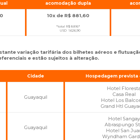
dual
acomodação dupla
aco
70
10x de R$ 881,60
*total R$ 8.816*
USD 1.626,90
tante variação tarifária dos bilhetes aéreos e flutuaçã
erenciais e estão sujeitos à alteração.
Cidade
Hospedagem prevista o
Hotel Florest
Casa Real
Guayaquil
Hotel Los Balco
Grand Htl Guayaq
Hotel Sangay
Abraspungo S
Guayaquil
Hotel San Jua
Wyndham Gard