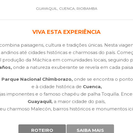
GUAYAQUIL, CUENCA, RIOBAMBA
VIVA ESTA EXPERIÊNCIA
combina paisagens, cultura e tradições únicas. Nesta viage
es andinos até cidades históricas e charmosas do país. C
al produção da Máchica em comunidades locais, seguindo p
años,
onde a natureza exuberante se revela em cada pais
o
Parque Nacional Chimborazo,
onde se encontra o ponto 
e à cidade histórica de
Cuenca,
rejas imponentes e o famoso chapéu de palha Toquilla. Enc
Guayaquil,
a maior cidade do país,
eu charmoso Malecón, bairros históricos e monumentos icô
ROTEIRO
SAIBA MAIS