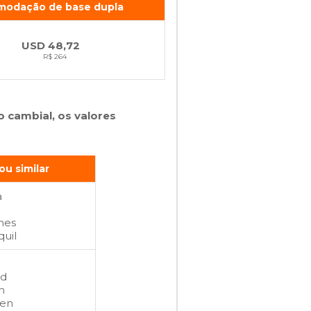
modação de base dupla
USD 48,72
R$ 264
o cambial, os valores
u similar
a
nes
uil
td
n
en