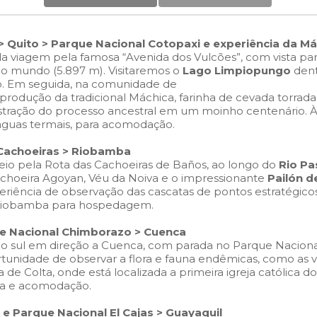
 > Quito > Parque Nacional Cotopaxi e experiência da M
da viagem pela famosa
“Avenida dos Vulcões”,
com vista pa
do mundo (5.897 m).
Visitaremos o
Lago Limpiopungo
dent
o. Em seguida, na comunidade de
 produção da tradicional Máchica, farinha de cevada torrada
onstração do processo ancestral em um moinho centenário. À 
águas termais, para acomodação.
 Cachoeiras > Riobamba
eio pela Rota das Cachoeiras de Baños, ao longo do
Rio Pa
achoeira Agoyan, Véu da Noiva e o impressionante
Pailón d
xperiência de observação das cascatas de pontos estratégic
té Riobamba para hospedagem.
ue Nacional Chimborazo > Cuenca
 o sul em direção a Cuenca, com parada no Parque Naciona
rtunidade de observar a flora e fauna endêmicas, como as
ca de Colta, onde está localizada a primeira igreja católica
da e acomodação.
r e Parque Nacional El Cajas > Guayaquil