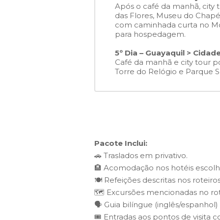
Após o café da manhã, city t
das Flores, Museu do Chapéu 
com caminhada curta no Morr
para hospedagem.
5º Dia – Guayaquil > Cida
Café da manhã e city tour po
Torre do Relógio e Parque S
Pacote Inclui:
🚗 Traslados em privativo.
🏨 Acomodação nos hotéis escolh
🍽️ Refeições descritas nos roteir
🗺️ Excursões mencionadas no rot
🗣️ Guia bilíngue (inglês/espanho
🎟️ Entradas aos pontos de visita c