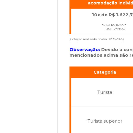
acomodação
indivi
10x de R$ 1.622,
*total R$ 16.227*
USD 2.994,52
(Cotação realizada no dia 01/09/2025)
Observação:
Devido a cons
mencionados acima são ref
Categoria
Turista
Turista superior