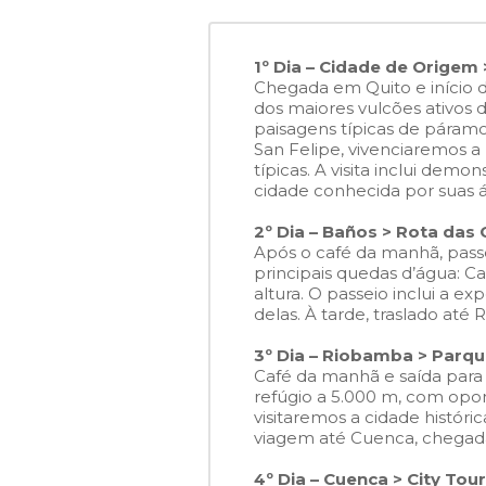
1º Dia – Cidade de Origem
Chegada em Quito e início 
dos
maiores vulcões ativos 
paisagens típicas de páram
San Felipe, vivenciaremos a
típicas. A visita inclui dem
cidade conhecida por suas 
2º Dia – Baños > Rota das
Após o café da manhã, pass
principais quedas d’água: C
altura. O passeio inclui a e
delas. À tarde, traslado a
3º Dia – Riobamba > Parq
Café da manhã e saída para
refúgio a 5.000 m, com opo
visitaremos a cidade históri
viagem até Cuenca, chega
4º Dia – Cuenca > City Tou