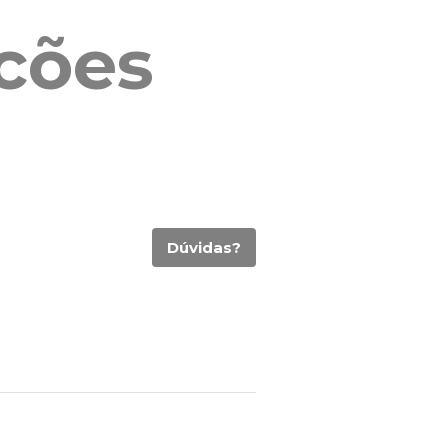
cões
Dúvidas?