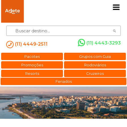
(11) 4443-3293
(11) 4449-2511
Pacotes
Grupos com Guia
Promoções
Rodoviários
Resorts
Cruzeiros
Feriados