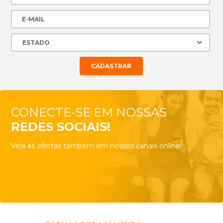
CONECTE-SE EM NOSSAS
REDES SOCIAIS!
Veja as ofertas também em nossos canais online!