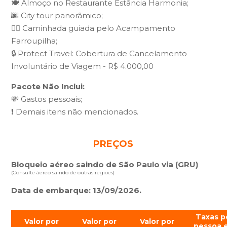
🍽️ Almoço no Restaurante Estância Harmonia;
🌆 City tour panorâmico;
🚶‍♀ Caminhada guiada pelo Acampamento
Farroupilha;
🔒 Protect Travel: Cobertura de Cancelamento
Involuntário de Viagem - R$ 4.000,00
Pacote Não Inclui:
💸 Gastos pessoais;
❗ Demais itens não mencionados.
PREÇOS
Bloqueio aéreo saindo de São Paulo via (GRU)
(Consulte áereo saindo de outras regiões)
Data de embarque: 13/09/2026.
Taxas p
Valor por
Valor por
Valor por
pessoa 