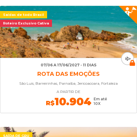
Saídas de todo Brasil
Roteiro Exclusivo Cativa
07/06 A 17/06/2027 - 11 DIAS
ROTA DAS EMOÇÕES
São Luis, Barreirinhas, Parnaíba, Jericoacoara, Fortaleza
A PARTIR DE
10.904
Em até
R$
10X
SAÍDA DE GRU