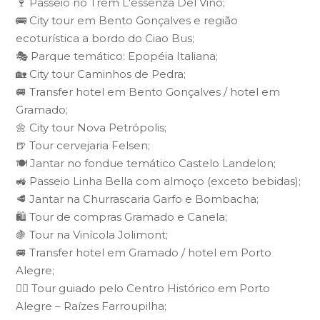
🍷 Passeio no Trem L'essenza Del Vino;
🚌 City tour em Bento Gonçalves e região
ecoturística a bordo do Ciao Bus;
🎭 Parque temático: Epopéia Italiana;
🏡 City tour Caminhos de Pedra;
🚐 Transfer hotel em Bento Gonçalves / hotel em
Gramado;
🌼 City tour Nova Petrópolis;
🍺 Tour cervejaria Felsen;
🍽️ Jantar no fondue temático Castelo Landelon;
🚜 Passeio Linha Bella com almoço (exceto bebidas);
🥩 Jantar na Churrascaria Garfo e Bombacha;
🛍️ Tour de compras Gramado e Canela;
🍇 Tour na Vinícola Jolimont;
🚐 Transfer hotel em Gramado / hotel em Porto
Alegre;
🚶‍♂ Tour guiado pelo Centro Histórico em Porto
Alegre – Raízes Farroupilha;