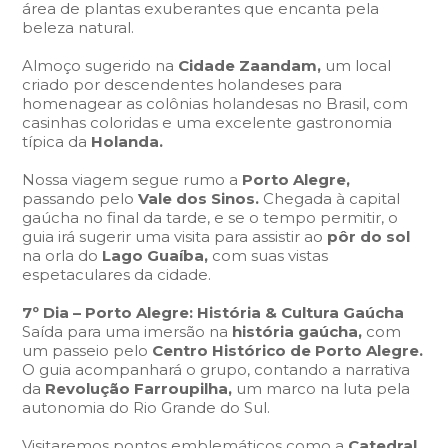
área de plantas exuberantes que encanta pela
beleza natural.
Almoço sugerido na
Cidade Zaandam,
um local
criado por descendentes holandeses para
homenagear as colônias holandesas no Brasil, com
casinhas coloridas e uma excelente gastronomia
típica da
Holanda.
Nossa viagem segue rumo a
Porto Alegre,
passando pelo
Vale dos Sinos.
Chegada à capital
gaúcha no final da tarde, e se o tempo permitir, o
guia irá sugerir uma visita para assistir ao
pôr do sol
na orla do
Lago Guaíba,
com suas vistas
espetaculares da cidade.
7º Dia – Porto Alegre: História & Cultura Gaúcha
Saída para uma imersão na
história gaúcha,
com
um passeio pelo
Centro Histórico de Porto Alegre.
O guia acompanhará o grupo, contando a narrativa
da
Revolução Farroupilha,
um marco na luta pela
autonomia do Rio Grande do Sul.
Visitaremos pontos emblemáticos como a
Catedral