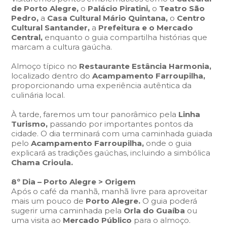
de Porto Alegre,
o
Palácio Piratini,
o
Teatro São
Pedro,
a
Casa Cultural Mário Quintana,
o
Centro
Cultural Santander,
a
Prefeitura e o Mercado
Central,
enquanto o guia compartilha histórias que
marcam a cultura gaúcha.
Almoço típico no
Restaurante Estância Harmonia,
localizado dentro do
Acampamento Farroupilha,
proporcionando uma experiência autêntica da
culinária local.
À tarde, faremos um tour panorâmico pela
Linha
Turismo,
passando por importantes pontos da
cidade. O dia terminará com uma caminhada guiada
pelo
Acampamento Farroupilha,
onde o guia
explicará as tradições gaúchas, incluindo a simbólica
Chama Crioula.
8º Dia – Porto Alegre > Origem
Após o café da manhã, manhã livre para aproveitar
mais um pouco de
Porto Alegre.
O guia poderá
sugerir uma caminhada pela
Orla do Guaíba
ou
uma visita ao
Mercado Público
para o almoço.