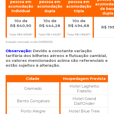
pessoa em
pessoa em
pessoa em
acomoda
acomodação
acomodação
acomodação
de bas
individual
dupla
tripla
dupla
10x de
10x de
10x de
R$
640,90
R$
444,28
R$
494,68
R$ 19
*total R$
6.409,06
*
*total R$
4.442,81
*
*total R$
4.946,87
*
(Cotação realizada no dia 04/09/2025)
Observação:
Devido a constante variação
tarifária dos bilhetes aéreos e flutuação cambial,
os valores mencionados acima são referenciais e
estão sujeitos à alteração.
Cidade
Hospedagem Prevista
Hotel Laghetto
Gramado
Fratello
Hotel Grand
Bento Gonçalves
Dall'Onder
Porto Alegre
Hotel Blue Tree