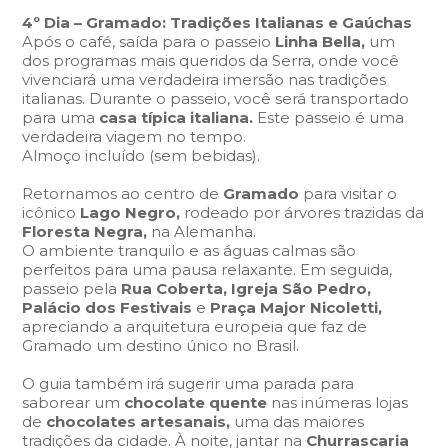
4º Dia – Gramado: Tradições Italianas e Gaúchas
Após o café, saída para o passeio
Linha Bella,
um
dos programas mais queridos da Serra, onde você
vivenciará uma verdadeira imersão nas tradições
italianas. Durante o passeio, você será transportado
para uma
casa típica italiana.
Este passeio é uma
verdadeira viagem no tempo.
Almoço incluído (sem bebidas).
Retornamos ao centro de
Gramado
para visitar o
icônico
Lago Negro,
rodeado por árvores trazidas da
Floresta Negra,
na Alemanha.
O ambiente tranquilo e as águas calmas são
perfeitos para uma pausa relaxante. Em seguida,
passeio pela
Rua Coberta, Igreja São Pedro,
Palácio dos Festivais
e
Praça Major Nicoletti,
apreciando a arquitetura europeia que faz de
Gramado um destino único no Brasil.
O guia também irá sugerir uma parada para
saborear um
chocolate quente
nas inúmeras lojas
de
chocolates artesanais,
uma das maiores
tradições da cidade. À noite, jantar na
Churrascaria