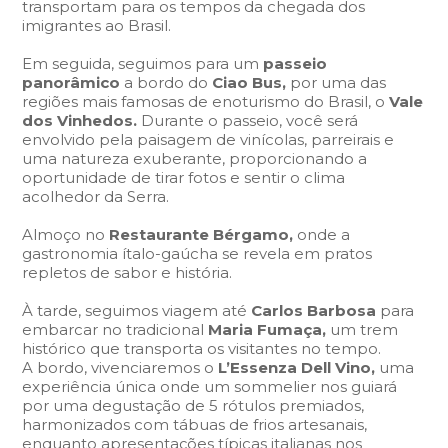
transportam para os tempos da chegada dos
imigrantes ao Brasil.
Em seguida, seguimos para um
passeio
panorâmico
a bordo do
Ciao Bus,
por uma das
regiões mais famosas de enoturismo do Brasil, o
Vale
dos Vinhedos.
Durante o passeio, você será
envolvido pela paisagem de vinícolas, parreirais e
uma natureza exuberante, proporcionando a
oportunidade de tirar fotos e sentir o clima
acolhedor da Serra.
Almoço no
Restaurante Bérgamo,
onde a
gastronomia ítalo-gaúcha se revela em pratos
repletos de sabor e história.
À tarde, seguimos viagem até
Carlos Barbosa
para
embarcar no tradicional
Maria Fumaça,
um trem
histórico que transporta os visitantes no tempo.
A bordo, vivenciaremos o
L’Essenza Dell Vino,
uma
experiência única onde um sommelier nos guiará
por uma degustação de 5 rótulos premiados,
harmonizados com tábuas de frios artesanais,
enquanto apresentações típicas italianas nos