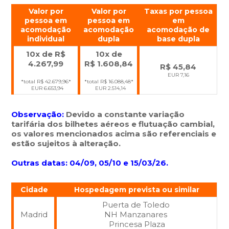
Valor por
Valor por
Taxas por pessoa
pessoa em
pessoa em
em
acomodação
acomodação
acomodação de
individual
dupla
base dupla
10x de R$
10x de
4.267,99
R$
1.608,84
R$ 45,84
EUR 7,16
*total R$ 42.679,96*
*total R$ 16.088,48*
EUR 6.653,94
EUR 2.514,14
Observação:
Devido a constante variação
tarifária dos bilhetes aéreos e flutuação cambial,
os valores mencionados acima são referenciais e
estão sujeitos à alteração.
Outras datas: 0
4/09, 05/10 e 15/03/26
.
Cidade
Hospedagem prevista ou similar
Puerta de Toledo
Madrid
NH Manzanares
Princesa Plaza