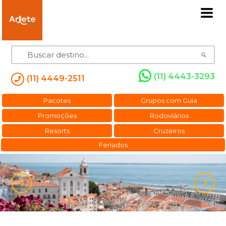
(11) 4443-3293
(11) 4449-2511
Pacotes
Grupos com Guia
Promoções
Rodoviários
Resorts
Cruzeiros
Feriados