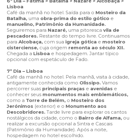
6º Dia – Fátima > Batalha > Nazaré > Alcobaça >
Lisboa
Café da manhã no hotel. Saída para o
Mosteiro da
Batalha,
uma
obra-prima do estilo gótico
e
manuelino, Patrimônio da Humanidade.
Seguiremos para
Nazaré,
uma pitoresca
vila de
pescadores.
Restante do tempo livre. Continuamos
para
Alcobaça,
com sua
igreja gótica
e
mosteiro
cisterciense,
cuja origem
remonta ao século XII.
Chegada a
Lisboa
e hospedagem. Jantar típico
opcional com espetáculo de Fado.
7º Dia – Lisboa
Café da manhã no hotel. Pela manhã, visita à cidade,
antigamente conhecida como
Olissipo.
Vamos
percorrer suas
principais praças
e
avenidas
e
conhecer seus
monumentos mais emblemáticos,
como a
Torre de Belém,
o
Mosteiro dos
Jerónimos
(exterior) e o
Monumento aos
Descobridores.
Tarde livre para explorar os cantos
nostálgicos da cidade, como o
Bairro de Alfama,
ou
realizar a excursão opcional a Sintra e Cascais
(Patrimônio da Humanidade). Após a noite,
hospedagem no hotel escolhido.