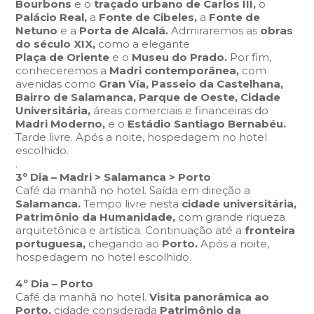
Bourbons
e o
traçado urbano de Carlos III,
o
Palácio Real,
a
Fonte de Cibeles,
a
Fonte de
Netuno
e a
Porta de Alcalá.
Admiraremos as
obras
do século XIX,
como a elegante
Plaça de Oriente
e o
Museu do Prado.
Por fim,
conheceremos a
Madri contemporânea,
com
avenidas como
Gran Vía, Passeio da Castelhana,
Bairro de Salamanca, Parque de Oeste, Cidade
Universitária,
áreas comerciais e financeiras do
Madri Moderno,
e o
Estádio Santiago Bernabéu.
Tarde livre. Após a noite, hospedagem no hotel
escolhido.
.
3º Dia – Madri > Salamanca > Porto
Café da manhã no hotel. Saída em direção a
Salamanca.
Tempo livre nesta
cidade universitária,
Patrimônio da Humanidade,
com grande riqueza
arquitetônica e artística. Continuação até a
fronteira
portuguesa,
chegando ao
Porto.
Após a noite,
hospedagem no hotel escolhido.
4º Dia – Porto
Café da manhã no hotel.
Visita panorâmica ao
Porto,
cidade considerada
Patrimônio da