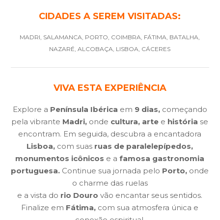
CIDADES A SEREM VISITADAS:
MADRI, SALAMANCA, PORTO, COIMBRA, FÁTIMA, BATALHA,
NAZARÉ, ALCOBAÇA, LISBOA, CÁCERES
VIVA ESTA EXPERIÊNCIA
Explore a
Península Ibérica
em
9 dias,
começando
pela vibrante
Madri,
onde
cultura, arte
e
história
se
encontram. Em seguida, descubra a encantadora
Lisboa,
com suas
ruas de paralelepípedos,
monumentos icônicos
e a
famosa gastronomia
portuguesa.
Continue sua jornada pelo
Porto,
onde
o charme das ruelas
e a vista do
rio Douro
vão encantar seus sentidos.
Finalize em
Fátima,
com sua atmosfera única e
conexão espiritual.