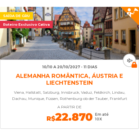
SAÍDA DE GRU
Roteiro Exclusivo Cativa
10/10 A 20/10/2027 - 11 DIAS
ALEMANHA ROMÂNTICA, ÁUSTRIA E
LIECHTENSTEIN
Viena, Hallstatt, Salzburg, Innsbruck, Vaduz, Feldkirch, Lindau,
Dachau, Munique, Füssen, Rothenburg ob der Tauber, Frankfurt
A PARTIR DE
22.870
Em até
R$
10X