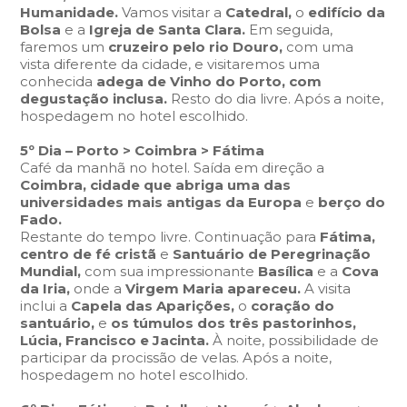
Humanidade.
Vamos visitar a
Catedral,
o
edifício da
Bolsa
e a
Igreja de Santa Clara.
Em seguida,
faremos um
cruzeiro pelo rio Douro,
com uma
vista diferente da cidade, e visitaremos uma
conhecida
adega de Vinho do Porto,
com
degustação inclusa.
Resto do dia livre. Após a noite,
hospedagem no hotel escolhido.
5º Dia – Porto > Coimbra > Fátima
Café da manhã no hotel. Saída em direção a
Coimbra,
cidade que abriga uma das
universidades mais antigas da Europa
e
berço do
Fado.
Restante do tempo livre. Continuação para
Fátima,
centro de fé cristã
e
Santuário de Peregrinação
Mundial,
com sua impressionante
Basílica
e a
Cova
da Iria,
onde a
Virgem Maria apareceu.
A visita
inclui a
Capela das Aparições,
o
coração do
santuário,
e
os túmulos dos três pastorinhos,
Lúcia, Francisco e Jacinta.
À noite, possibilidade de
participar da procissão de velas. Após a noite,
hospedagem no hotel escolhido.