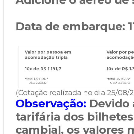
Adicione o aéreo de 
Data de embarque: 1
Valor por pessoa em
Valor por p
acomodação tripla
acomodação
10x de R$ 1.191,7
10x de R$ 1.
*total R$ 11.917*
*total R$ 13.754*
USD 2.201,12
USD 2.540,43
(Cotação realizada no dia 25/08/
Observação:
Devido 
tarifária dos bilhete
cambial, os valores