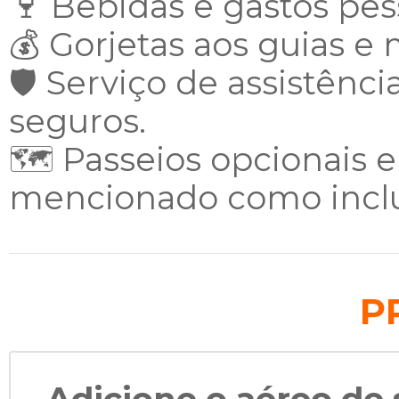
🍷 Bebidas e gastos pes
💰 Gorjetas aos guias e 
🛡️ Serviço de assistênc
seguros.
🗺️ Passeios opcionais 
mencionado como incluí
P