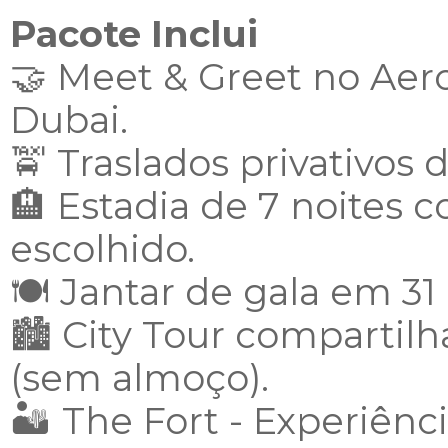
Pacote Inclui
🤝 Meet & Greet no Aer
Dubai.
🚖 Traslados privativos 
🏨 Estadia de 7 noites
escolhido.
🍽️ Jantar de gala em 3
🏙️ City Tour compartil
(sem almoço).
🏜️ The Fort - Experiênci