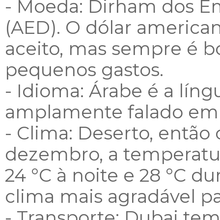
- Moeda: Dirham dos E
(AED). O dólar ameri
aceito, mas sempre é b
pequenos gastos.
- Idioma: Árabe é a língu
amplamente falado em to
- Clima: Deserto, então 
dezembro, a temperatu
24 °C à noite e 28 °C du
clima mais agradável pa
- Transporte: Dubai te