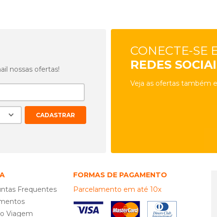
CONECTE-SE 
REDES SOCIAI
l nossas ofertas!
Veja as ofertas também e
A
FORMAS DE PAGAMENTO
ntas Frequentes
Parcelamento em até 10x
mentos
ro Viagem