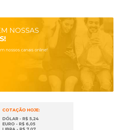
EM NOSSAS
S!
m nossos canais online!
COTAÇÃO HOJE:
DÓLAR - R$ 5,24
EURO - R$ 6,05
LIBRA - R$ 7,07