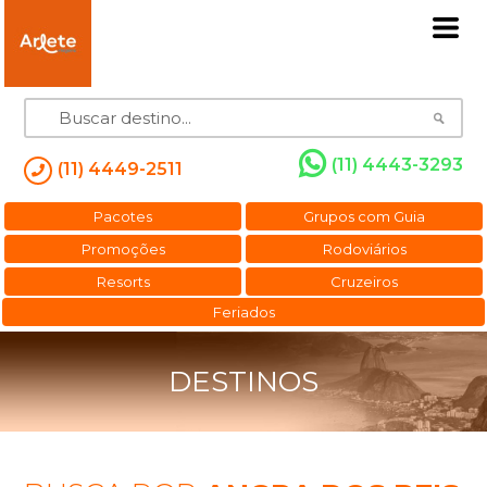
(11) 4443-3293
(11) 4449-2511
Pacotes
Grupos com Guia
Promoções
Rodoviários
Resorts
Cruzeiros
Feriados
DESTINOS