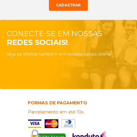
CONECTE-SE EM NOSSAS
REDES SOCIAIS!
Veja as ofertas também em nossos canais online!
FORMAS DE PAGAMENTO
Parcelamento em até 10x